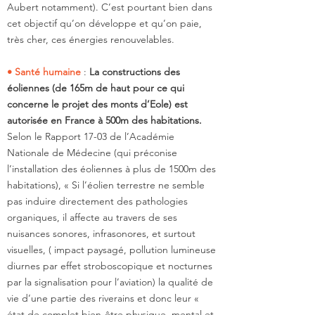
Aubert notamment). C’est pourtant bien dans
cet objectif qu’on développe et qu’on paie,
très cher, ces énergies renouvelables.
• Santé humaine
:
La constructions des
éoliennes (de 165m de haut pour ce qui
concerne le projet des monts d’Eole) est
autorisée en France à 500m des habitations.
Selon le Rapport 17-03 de l’Académie
Nationale de Médecine (qui préconise
l’installation des éoliennes à plus de 1500m des
habitations), « Si l’éolien terrestre ne semble
pas induire directement des pathologies
organiques, il affecte au travers de ses
nuisances sonores, infrasonores, et surtout
visuelles, ( impact paysagé, pollution lumineuse
diurnes par effet stroboscopique et nocturnes
par la signalisation pour l’aviation) la qualité de
vie d’une partie des riverains et donc leur «
état de complet bien-être physique, mental et