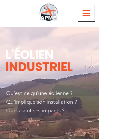
L'ÉOLIEN
INDUSTRIEL
Qu'est-ce qu'une éolienne ?
Qu'implique son installation ?
Quels sont ses impacts ?