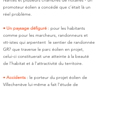
Nantes et plusieurs chambres de notaires - un
promoteur éolien a concédé que c’était là un
réel problème.
• Un paysage défiguré
: pour les habitants
comme pour les marcheurs, randonneurs et
vtt-istes qui arpentent le sentier de randonnée
GR7 que traverse le parc éolien en projet,
celui-ci constituerait une atteinte à la beauté
de l’habitat et à l’attractivité du territoire.
•
Accidents
: le porteur du projet éolien de
Villechenève lui-même a fait l’étude de
dangers liés aux
risques incendie
, de
chute de
l’éolienne
et de projection de glace, et nous
répondait qu'"
effectivement quand on est au
bord d’un sentier de randonnée comme le
GR7, il faut mettre le paquet en prévention.
Est-ce que ça peut aller jusqu'à du contrôle
d’accès, j’en sais rien, c’est une discussion à