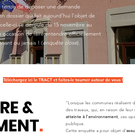
est tenue de déposer une demande
n dossier qui fait aujourd'hui l'objet de
celle-ci se déroule du 15 novembre au
e occasion de faire entendre officiellement
enant ou jamais ! (
enquête close
).
Téléchargez ici le TRACT et faites-le tourner autour de vous !
RE &
"Lorsque les communes réalisent
des travaux, qui, en raison de leur
MENT
.
atteinte à l’environnement
, ces op
publique.
Cette enquête a pour objet d’
assu