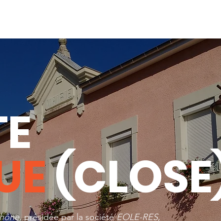
TE
QUE
(CLOSE
Rhône
, présidée par la société
EOLE-RES
,