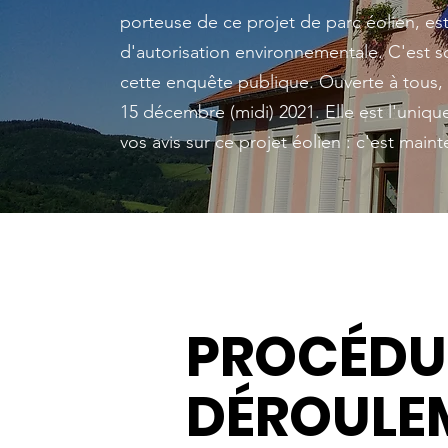
porteuse de ce projet de parc éolien, 
d'autorisation environnementale. C'est so
cette enquête publique.
Ouverte à tous, 
15 décembre (midi) 2021. Elle est l'uniqu
vos avis sur ce projet éolien : c'est maint
PROCÉDU
DÉROULE