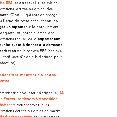
été RES,
et de recueillir les avis
et
rvations, écrites ou orales, des
tants. C'est lui
qui sera en charge,
s l'issue de cette consultation, de
ger un rapport
sur le déroulement
’enquête, et, après examen des
rvations recueillies, d'
apporter son
 sur les suites à donner à la demande
torisation
de la société RES (son avis,
ultatif, sert d'aide à la décision pour
réfecture).
st donc très important d'aller à sa
ontre.
ommissaire enquêteur désigné ici,
M.
re Fouvet
,
se tiendra à disposition
habitants
pour recevoir leurs
rvations écrites ou orales en mairie
 de 6 permanences
, et uniquement