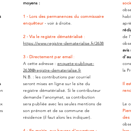
moyens :
soci
obse
à
1 - Lors des permanences du commissaire
habi
enquêteur
- voir à droite.
aprè
rédi
2 - Via le registre dématérialisé
:
de l
https://www.registre-dematerialise.fr/2638
obse
avis
3 - Directement par email
:
d’au
A cette adresse :
enquete-publique-
cons
2638@registre-dematerialise.fr
la P
N.B. : les contributions par courriel
s
seront mises en ligne sur le site du
Il e
en
registre dématérialisé. Si le contributeur
renc
,
demande l’anonymat, sa contribution
ux
sera publiée avec les seules mentions de
Le c
es
son prénom et de sa commune de
Pier
résidence (il faut alors les indiquer).
des 
obse
4 - En mairie, aux heures d’ouverture :
lors