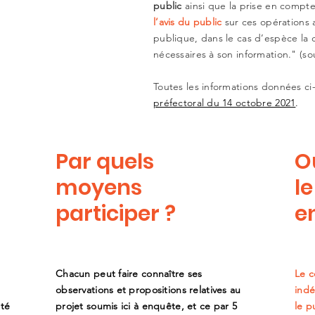
public
ainsi que la prise en compte
l’avis du public
sur ces opérations 
publique, dans le cas d’espèce l
nécessaires à son information." (s
Toutes les informations données ci
préfectoral du 14 octobre 2021
.
Par quels
O
moyens
l
participer ?
e
Chacun peut faire connaître ses
Le c
observations et propositions relatives au
indé
nté
projet soumis ici à enquête, et ce par 5
le p