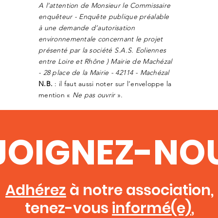
A l’attention de Monsieur le Commissaire
enquêteur - Enquête publique préalable
à une demande d’autorisation
environnementale concernant le projet
présenté par la société S.A.S. Eoliennes
entre Loire et Rhône ) Mairie de Machézal
- 28 place de la Mairie - 42114 - Machézal
N.B.
: il faut aussi noter sur l’enveloppe la
mention «
Ne pas ouvrir
».
JOIGNEZ-NOU
Adhérez
à notre association,
tenez-vous
informé(e)
,