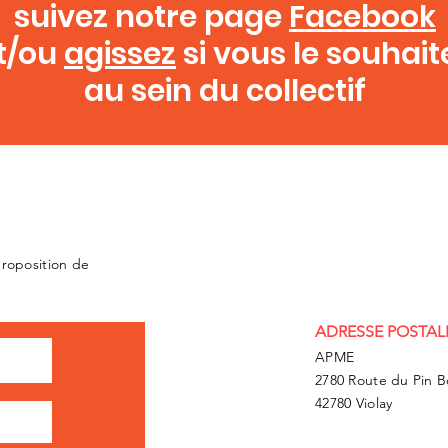
suivez notre page
Facebook
t/ou
agissez
si vous le souhait
au sein du collectif
proposition de
ADRESSE POSTAL
APME
2780 Route du Pin 
42780 Violay