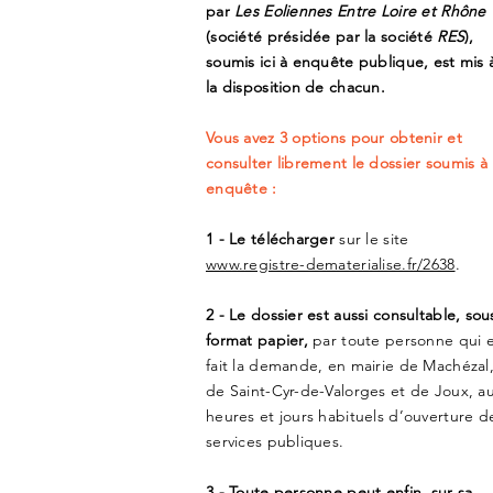
par
Les Eoliennes Entre Loire et Rhône
(société présidée par la société
RES
),
soumis ici à enquête
publique, est mis 
la disposition de chacun.
Vous avez 3 options pour obtenir et
consulter librement le dossier soumis à
enquête :
1 - Le télécharger
sur le site
www.registre-dematerialise.fr/2638
.
2 - Le dossier est aussi consultable, sou
format papier,
par toute personne qui 
fait la demande, en mairie de Machézal
de Saint-Cyr-de-Valorges et de Joux, a
heures et jours habituels d’ouverture d
services publiques.
3 - Toute personne peut enfin, sur sa