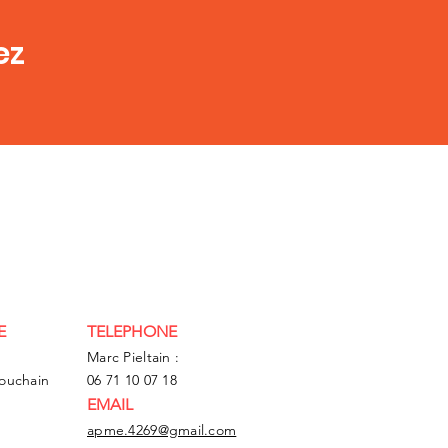
ez
E
TELEPHONE
Marc Pieltain :
Bouchain
06 71 10 07 18
EMAIL
apme.4269@gmail.com