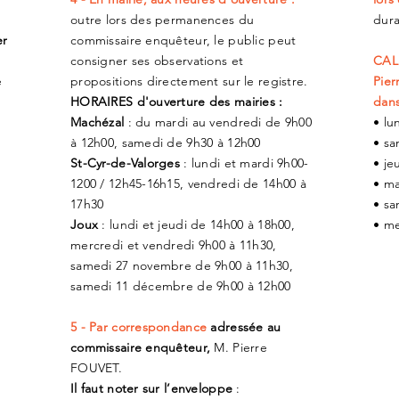
outre lors des permanences du
dura
r
commissaire enquêteur, le public peut
consigner ses observations et
CAL
e
propositions directement sur le registre.
Pier
HORAIRES
d'ouverture des mairies :
dans
Machézal
: du mardi au vendredi de 9h00
• lu
à 12h00, samedi de 9h30 à 12h00
• sa
St-Cyr-de-Valorges
: lundi et mardi 9h00-
• je
1200 / 12h45-16h15, vendredi de 14h00 à
• ma
17h30
• sa
Joux
: lundi et jeudi de 14h00 à 18h00,
• me
mercredi et vendredi 9h00 à 11h30,
samedi 27 novembre de 9h00 à 11h30,
samedi 11 décembre de 9h00 à 12h00
5 - Par correspondance
adressée au
commissaire enquêteur,
M. Pierre
FOUVET.
Il faut noter sur l’enveloppe
: